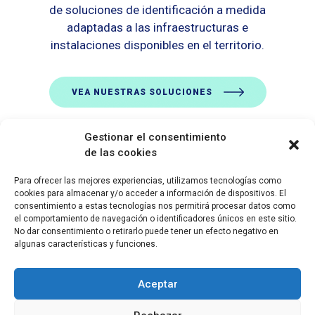
de soluciones de identificación a medida
adaptadas a las infraestructuras e
instalaciones disponibles en el territorio.
VEA NUESTRAS SOLUCIONES
Gestionar el consentimiento
de las cookies
Para ofrecer las mejores experiencias, utilizamos tecnologías como
cookies para almacenar y/o acceder a información de dispositivos. El
consentimiento a estas tecnologías nos permitirá procesar datos como
SEMLEX EUROPE S.A.
el comportamiento de navegación o identificadores únicos en este sitio.
No dar consentimiento o retirarlo puede tener un efecto negativo en
Avenue Brugmann 384
algunas características y funciones.
1180 Bruselas, Bélgica
BE 0465.959.690
Aceptar
Folleto
Semlex For Education