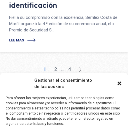
identificación
Fiel a su compromiso con la excelencia, Semlex Costa de
Marfil organizó la 4.ª edición de su ceremonia anual, el «
Premio de Seguridad S...
LEE MAS
Paginación
de
1
2
…
4
entradas
Gestionar el consentimiento
de las cookies
Para ofrecer las mejores experiencias, utilizamos tecnologías como
cookies para almacenar y/o acceder a información de dispositivos. El
consentimiento a estas tecnologías nos permitirá procesar datos como
SEMLEX EUROPE S.A.
el comportamiento de navegación o identificadores únicos en este sitio.
No dar consentimiento o retirarlo puede tener un efecto negativo en
Avenue Brugmann 384
algunas características y funciones.
1180 Bruselas, Bélgica