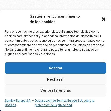
Gestionar el consentimiento
de las cookies
Para ofrecer las mejores experiencias, utilizamos tecnologías como
cookies para almacenar y/o acceder a información de dispositivos. El
consentimiento a estas tecnologías nos permitirá procesar datos como
SEMLEX EUROPE S.A.
el comportamiento de navegación o identificadores únicos en este sitio.
No dar consentimiento o retirarlo puede tener un efecto negativo en
Avenue Brugmann 384
algunas características y funciones.
1180 Bruselas, Bélgica
BE 0465.959.690
Aceptar
Folleto
Semlex For Education
Rechazar
Vida privada
Ver preferencias
Código de conducta
Semlex Europe S.A. –
Declaración de Semlex Europe S.A. sobre la
Cookies
protección de la privacidad