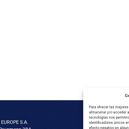
Ge
Para ofrecer las mejores
almacenar y/o acceder a 
tecnologías nos permiti
Folleto
EUROPE S.A.
identificadores únicos en
Semlex For Educat
efecto negativo en algun