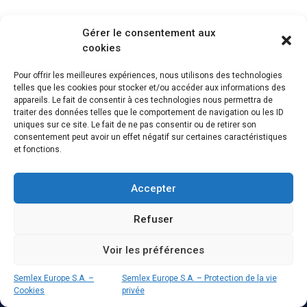
Gérer le consentement aux
cookies
Pour offrir les meilleures expériences, nous utilisons des technologies
telles que les cookies pour stocker et/ou accéder aux informations des
SEMLEX EUROPE S.A.
appareils. Le fait de consentir à ces technologies nous permettra de
traiter des données telles que le comportement de navigation ou les ID
Avenue Brugmann 384
uniques sur ce site. Le fait de ne pas consentir ou de retirer son
1180 Bruxelles, Belgique
consentement peut avoir un effet négatif sur certaines caractéristiques
et fonctions.
BE 0465.959.690
Brochure
Accepter
Emploi
Semlex For Education
Refuser
Vie privée
Voir les préférences
Code de conduite
Semlex Europe S.A. –
Semlex Europe S.A. – Protection de la vie
Cookies
privée