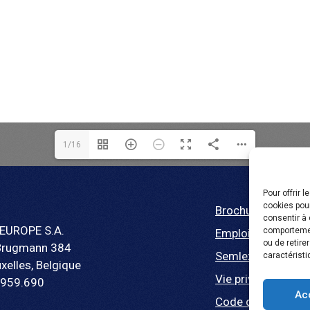
1/16
Pour offrir 
cookies pour
Brochure
consentir à 
EUROPE S.A.
comportement
Emploi
ou de retire
Brugmann 384
Semlex For Educa
caractéristi
xelles, Belgique
Vie privée
.959.690
Ac
Code de conduite