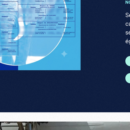
N
S
c
s
é