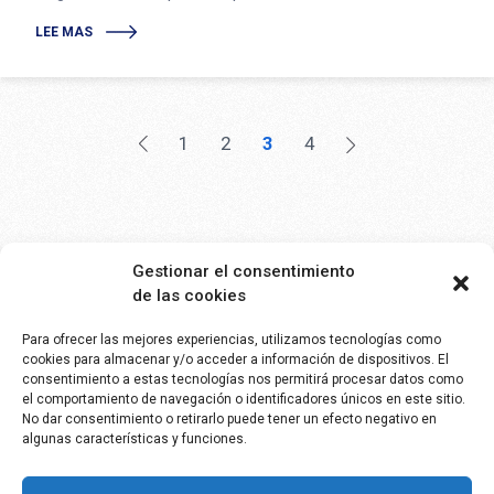
LEE MAS
Paginación
de
1
2
3
4
entradas
Gestionar el consentimiento
de las cookies
Para ofrecer las mejores experiencias, utilizamos tecnologías como
cookies para almacenar y/o acceder a información de dispositivos. El
consentimiento a estas tecnologías nos permitirá procesar datos como
SEMLEX EUROPE S.A.
el comportamiento de navegación o identificadores únicos en este sitio.
No dar consentimiento o retirarlo puede tener un efecto negativo en
Avenue Brugmann 384
algunas características y funciones.
1180 Bruselas, Bélgica
BE 0465.959.690