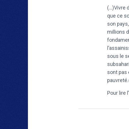
(…)Vivre d
que ce so
son pays,
millions 
fondament
l’assaini
sous le se
subsahari
sont pas 
pauvreté.
Pour lire 