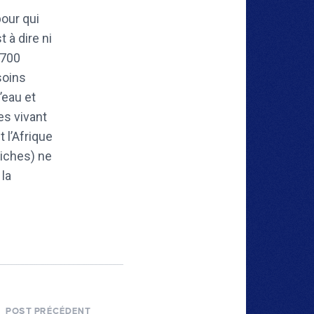
pour qui
 à dire ni
 700
soins
’eau et
es vivant
 l’Afrique
riches) ne
 la
POST PRÉCÉDENT