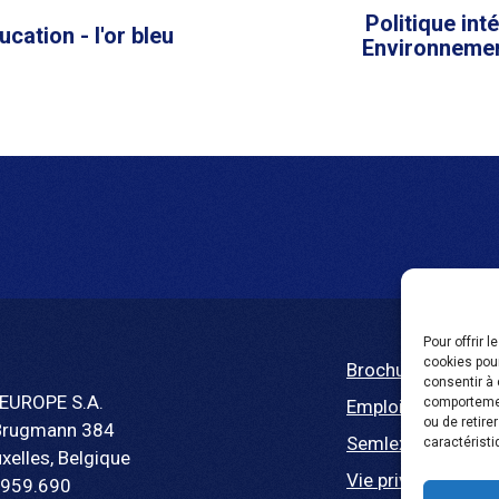
Politique int
cation - l'or bleu
Environnemen
Pour offrir 
cookies pour
Brochure
consentir à 
EUROPE S.A.
comportement
Emploi
ou de retire
Brugmann 384
Semlex For Educa
caractéristi
xelles, Belgique
Vie privée
.959.690