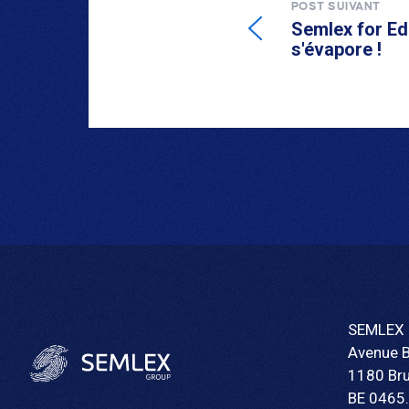
POST SUIVANT
Semlex for Edu
s'évapore !
SEMLEX 
Avenue 
1180 Bru
BE 0465