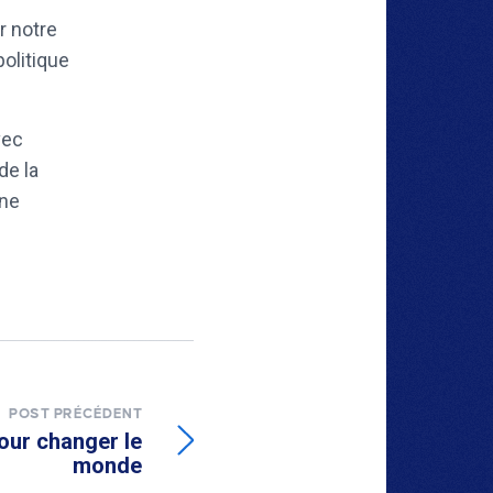
r notre
olitique
vec
de la
nne
POST PRÉCÉDENT
our changer le
monde