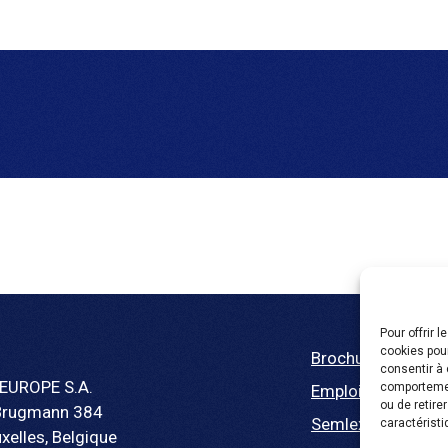
Pour offrir 
cookies pour
Brochure
consentir à 
EUROPE S.A.
comportement
Emploi
ou de retire
Brugmann 384
Semlex For Educa
caractéristi
xelles, Belgique