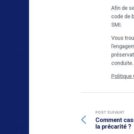
Afin de s
code de b
SMI.
Vous trou
l’engagem
préservat
conduite.
Politique
POST SUIVANT
Comment casse
la précarité ?