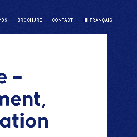
POS
BROCHURE
CONTACT
FRANÇAIS
e –
ment,
mation