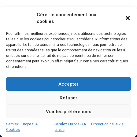
Gérer le consentement aux
cookies
Pour offrir les meilleures expériences, nous utilisons des technologies
telles que les cookies pour stocker et/ou accéder aux informations des
SEMLEX EUROPE S.A.
appareils. Le fait de consentir à ces technologies nous permettra de
traiter des données telles que le comportement de navigation ou les ID
Avenue Brugmann 384
uniques sur ce site. Le fait de ne pas consentir ou de retirer son
1180 Bruxelles, Belgique
consentement peut avoir un effet négatif sur certaines caractéristiques
et fonctions.
BE 0465.959.690
Brochure
Accepter
Emploi
Semlex For Education
Refuser
Vie privée
Voir les préférences
Code de conduite
Semlex Europe S.A. –
Semlex Europe S.A. – Protection de la vie
Cookies
privée