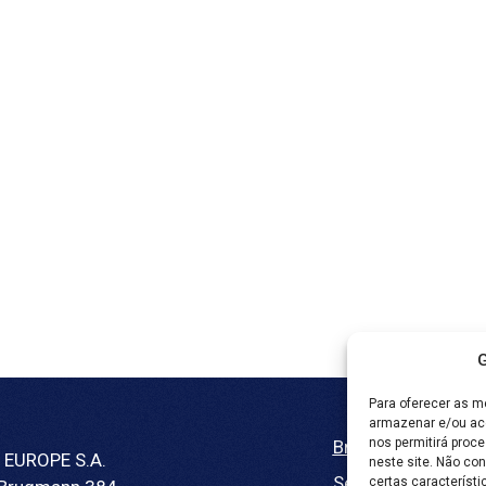
G
Para oferecer as m
armazenar e/ou ace
nos permitirá pro
Brochura
 EUROPE S.A.
neste site. Não con
Semlex For Educat
certas característi